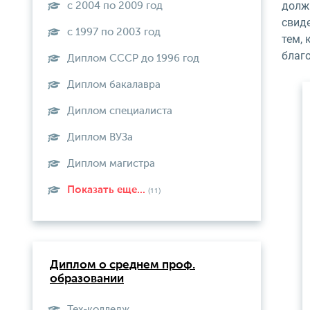
долж
с 2004 по 2009 год
свиде
с 1997 по 2003 год
тем, 
благ
Диплом СССР до 1996 год
Диплом бакалавра
Диплом специалиста
Диплом ВУЗа
Диплом магистра
Показать еще...
(11)
Диплом о среднем проф.
образовании
Тех-колледж