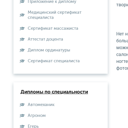
Приложение к диплому
твор
Медицинский сертификат
специалиста
Сертификат массажиста
Нет 
Аттестат доцента
боль
можно
Диплом ординатуры
салон
ногт
Сертификат специалиста
фотог
Дипломы по специальности
Автомеханик
Агроном
Егерь