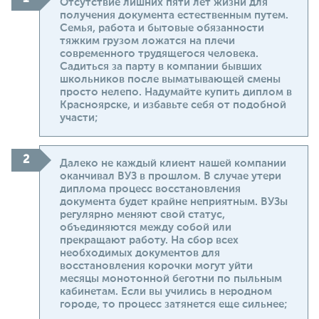
Отсутствие лишних пяти лет жизни для
получения документа естественным путем.
Семья, работа и бытовые обязанности
тяжким грузом ложатся на плечи
современного трудящегося человека.
Садиться за парту в компании бывших
школьников после выматывающей смены
просто нелепо. Надумайте купить диплом в
Красноярске, и избавьте себя от подобной
участи;
Далеко не каждый клиент нашей компании
оканчивал ВУЗ в прошлом. В случае утери
диплома процесс восстановления
документа будет крайне неприятным. ВУЗы
регулярно меняют свой статус,
объединяются между собой или
прекращают работу. На сбор всех
необходимых документов для
восстановления корочки могут уйти
месяцы монотонной беготни по пыльным
кабинетам. Если вы учились в неродном
городе, то процесс затянется еще сильнее;