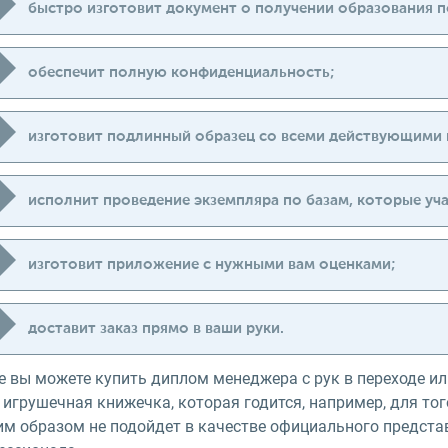
быстро изготовит документ о получении образования п
обеспечит полную конфиденциальность;
изготовит подлинный образец со всеми действующими 
исполнит проведение экземпляра по базам, которые уча
изготовит приложение с нужными вам оценками;
доставит заказ прямо в ваши руки.
 вы можете купить диплом менеджера с рук в переходе или 
игрушечная книжечка, которая годится, например, для тог
им образом не подойдет в качестве официального предста