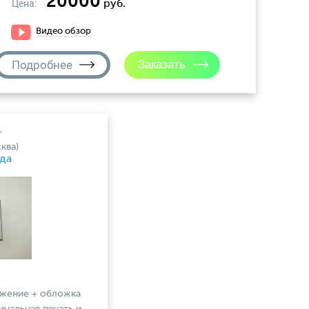
20000
Цена:
руб.
Видео обзор
Подробнее
т
ква)
да
ожение + обложка