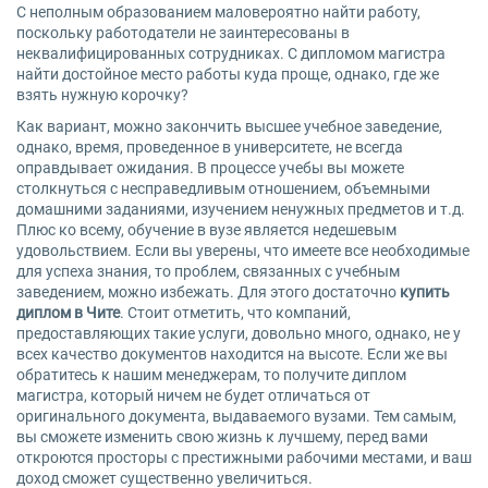
С неполным образованием маловероятно найти работу,
поскольку работодатели не заинтересованы в
неквалифицированных сотрудниках. С дипломом магистра
найти достойное место работы куда проще, однако, где же
взять нужную корочку?
Как вариант, можно закончить высшее учебное заведение,
однако, время, проведенное в университете, не всегда
оправдывает ожидания. В процессе учебы вы можете
столкнуться с несправедливым отношением, объемными
домашними заданиями, изучением ненужных предметов и т.д.
Плюс ко всему, обучение в вузе является недешевым
удовольствием. Если вы уверены, что имеете все необходимые
для успеха знания, то проблем, связанных с учебным
заведением, можно избежать. Для этого достаточно
купить
диплом в Чите
. Стоит отметить, что компаний,
предоставляющих такие услуги, довольно много, однако, не у
всех качество документов находится на высоте. Если же вы
обратитесь к нашим менеджерам, то получите диплом
магистра, который ничем не будет отличаться от
оригинального документа, выдаваемого вузами. Тем самым,
вы сможете изменить свою жизнь к лучшему, перед вами
откроются просторы с престижными рабочими местами, и ваш
доход сможет существенно увеличиться.