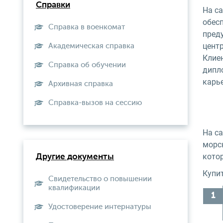
Справки
На с
обес
Справка в военкомат
пред
цент
Академическая справка
Клиен
Справка об обучении
дипл
карье
Архивная справка
Справка-вызов на сессию
На с
морс
кото
Другие документы
Купи
Свидетельство о повышении
квалификации
Удостоверение интернатуры