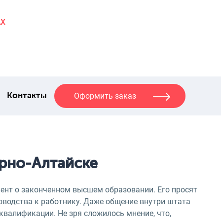
AX
Оформить заказ
Контакты
орно-Алтайске
ент о законченном высшем образовании. Его просят
ководства к работнику. Даже общение внутри штата
квалификации. Не зря сложилось мнение, что,