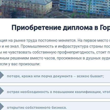
Приобретение диплома в Гор
ция на рынке труда постоянно меняется. На первое место 
о и не знал. Промышленность и инфраструктура страны по
ы не чувствовать собственную профнепригодность, стоит п
мным решением вместо часов, просиженных в душных аудит
если у вас произошли:
потеря, кража или порча документа – всякое бывает;
острая необходимость в повышении квалификации, чтоб
открытие собственного бизнеса.