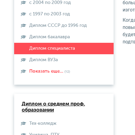
больш
с 2004 по 2009 год
изго
с 1997 по 2003 год
Когд
Диплом СССР до 1996 год
повы
буде
Диплом бакалавра
подт
Диплом ВУЗа
Показать еще...
(12)
Диплом о среднем проф.
образовании
Тех-колледж
Училища, ПТУ