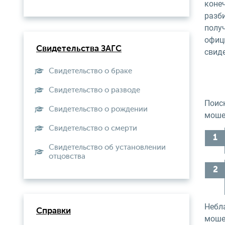
коне
разб
полу
офиц
Свидетельства ЗАГС
свид
Свидетельство о браке
Свидетельство о разводе
Поис
Свидетельство о рождении
моше
Свидетельство о смерти
Свидетельство об установлении
отцовства
Небл
Справки
моше