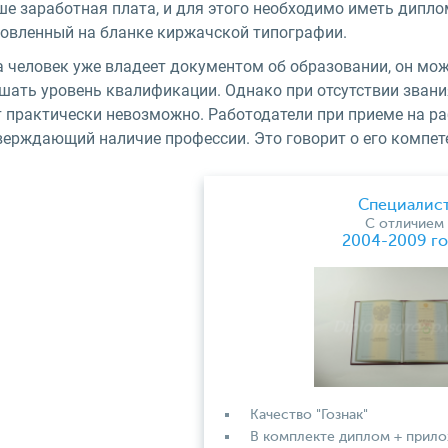
е заработная плата, и для этого необходимо иметь диплом
товленный на бланке киржачской типографии.
а человек уже владеет документом об образовании, он мо
шать уровень квалификации. Однако при отсутствии звани
т практически невозможно. Работодатели при приеме на р
верждающий наличие профессии. Это говорит о его компете
Специалис
С отличием
2004-2009 г
Качество "Гознак"
В комплекте диплом + прил